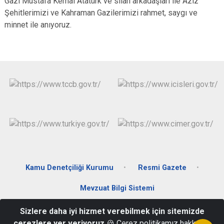
Gazi Mustafa Kemal Atatürk ve silah arkadaşları ile Aziz
Şehitlerimizi ve Kahraman Gazilerimizi rahmet, saygı ve
minnet ile anıyoruz.
Kamu Denetçiliği Kurumu
Resmi Gazete
Mevzuat Bilgi Sistemi
Sizlere daha iyi hizmet verebilmek için sitemizde
Fatih Mah. Akbulut Meydanı No:1 Otlukbeli / Erzincan
çerezlere yer veriyoruz
🍪 Çerez politikamız hakkında