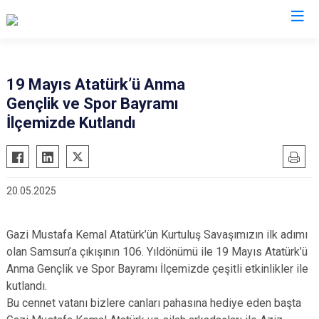
Erzincan
19 Mayıs Atatürk’ü Anma
Gençlik ve Spor Bayramı
Çayırlı
İlçemizde Kutlandı
İliç
Kemah
Kemaliye
20.05.2025
Otlukbeli
Refahiye
Gazi Mustafa Kemal Atatürk’ün Kurtuluş Savaşımızın ilk adımı
Tercan
olan Samsun’a çıkışının 106. Yıldönümü ile 19 Mayıs Atatürk’ü
Üzümlü
Anma Gençlik ve Spor Bayramı İlçemizde çeşitli etkinlikler ile
kutlandı.
Bu cennet vatanı bizlere canları pahasına hediye eden başta