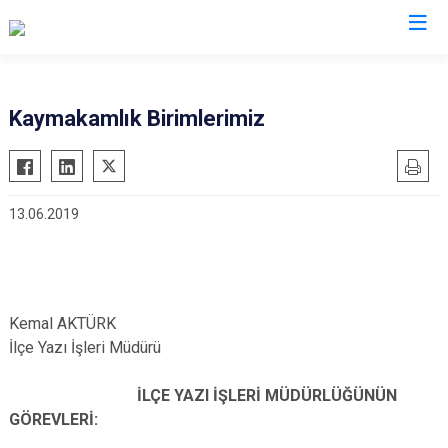
Erzincan
Kaymakamlık Birimlerimiz
Çayırlı
İliç
13.06.2019
Kemah
Kemaliye
Otlukbeli
Refahiye
Kemal AKTÜRK
Tercan
İlçe Yazı İşleri Müdürü
Üzümlü
İLÇE YAZI İŞLERİ MÜDÜRLÜĞÜNÜN
GÖREVLERİ: