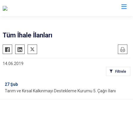
Erzincan
Tüm İhale İlanları
Çayırlı
İliç
14.06.2019
Kemah
Filtrele
Kemaliye
Otlukbeli
27
Şub
Tarım ve Kırsal Kalkınmayı Destekleme Kurumu 5. Çağrı İlanı
Refahiye
Tercan
Üzümlü