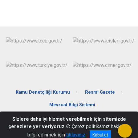
Kamu Denetçiliği Kurumu
Resmi Gazete
Mevzuat Bilgi Sistemi
Sizlere daha iyi hizmet verebilmek için sitemizde
Fatih Mah. Akbulut Meydanı No:1 Otlukbeli / Erzincan
çerezlere yer veriyoruz
🍪 Çerez politikamız hakkında
0446 361 2005
bilgi edinmek için
tıklayınız
Kabul et