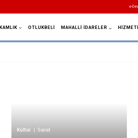
e-Dev
KAMLIK
OTLUKBELİ
MAHALLİ İDARELER
HİZMET
Erzincan
Çayırlı
İliç
Kemah
Kemaliye
Kültür
|
Sanat
Otlukbeli