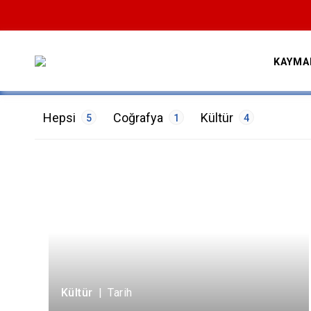
KAYMA
Hepsi
Coğrafya
Kültür
5
1
4
ETİKETLER
Doğa
1
Mimari
1
Sanat
1
Tarih
2
Kültür
|
Tarih