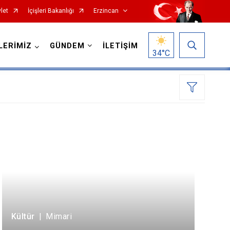
let
İçişleri Bakanlığı
Erzincan
LERİMİZ
GÜNDEM
İLETİŞİM
34
°C
Kültür
|
Mimari