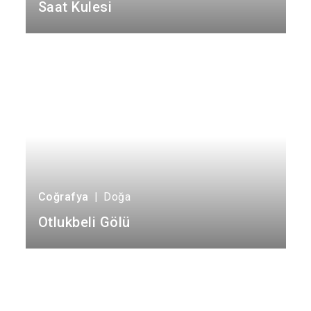
Saat Kulesi
Refahiye
Tercan
Üzümlü
Coğrafya
|
Doğa
Otlukbeli Gölü