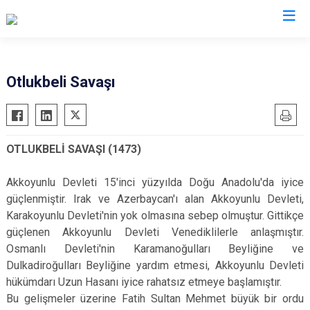
Erzincan
Otlukbeli Savaşı
Çayırlı
İliç
OTLUKBELİ SAVAŞI (1473)
Kemah
Kemaliye
Akkoyunlu Devleti 15'inci yüzyılda Doğu Anadolu'da iyice
Otlukbeli
güçlenmiştir. Irak ve Azerbaycan'ı alan Akkoyunlu Devleti,
Karakoyunlu Devleti'nin yok olmasına sebep olmuştur. Gittikçe
Refahiye
güçlenen Akkoyunlu Devleti Venediklilerle anlaşmıştır.
Tercan
Osmanlı Devleti'nin Karamanoğulları Beyliğine ve
Üzümlü
Dulkadiroğulları Beyliğine yardım etmesi, Akkoyunlu Devleti
hükümdarı Uzun Hasanı iyice rahatsız etmeye başlamıştır.
Bu gelişmeler üzerine Fatih Sultan Mehmet büyük bir ordu