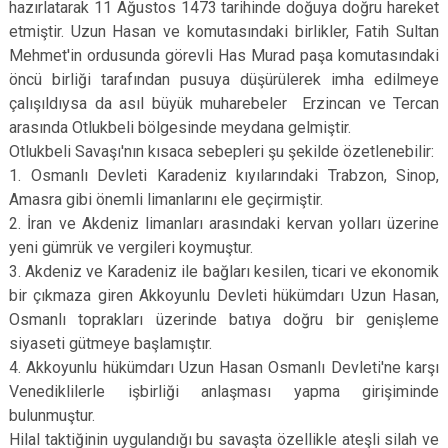
hazırlatarak 11 Ağustos 1473 tarihinde doğuya doğru hareket
etmiştir. Uzun Hasan ve komutasındaki birlikler, Fatih Sultan
Mehmet'in ordusunda görevli Has Murad paşa komutasındaki
öncü birliği tarafından pusuya düşürülerek imha edilmeye
çalışıldıysa da asıl büyük muharebeler Erzincan ve Tercan
arasında Otlukbeli bölgesinde meydana gelmiştir.
Otlukbeli Savaşı'nın kısaca sebepleri şu şekilde özetlenebilir:
1. Osmanlı Devleti Karadeniz kıyılarındaki Trabzon, Sinop,
Amasra gibi önemli limanlarını ele geçirmiştir.
2. İran ve Akdeniz limanları arasındaki kervan yolları üzerine
yeni gümrük ve vergileri koymuştur.
3. Akdeniz ve Karadeniz ile bağları kesilen, ticari ve ekonomik
bir çıkmaza giren Akkoyunlu Devleti hükümdarı Uzun Hasan,
Osmanlı toprakları üzerinde batıya doğru bir genişleme
siyaseti gütmeye başlamıştır.
4. Akkoyunlu hükümdarı Uzun Hasan Osmanlı Devleti'ne karşı
Venediklilerle işbirliği anlaşması yapma girişiminde
bulunmuştur.
Hilal taktiğinin uygulandığı bu savaşta özellikle ateşli silah ve