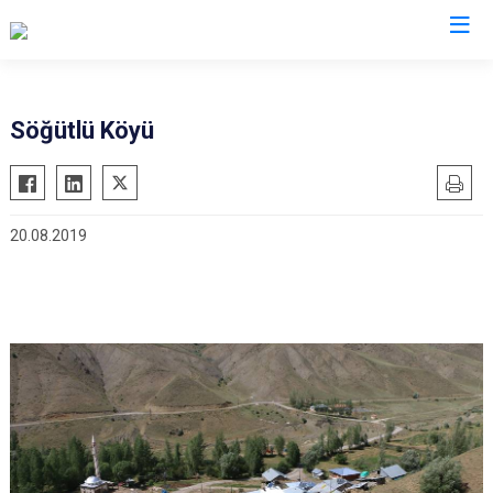
Erzincan
Söğütlü Köyü
Çayırlı
İliç
20.08.2019
Kemah
Kemaliye
Otlukbeli
Refahiye
Tercan
Üzümlü